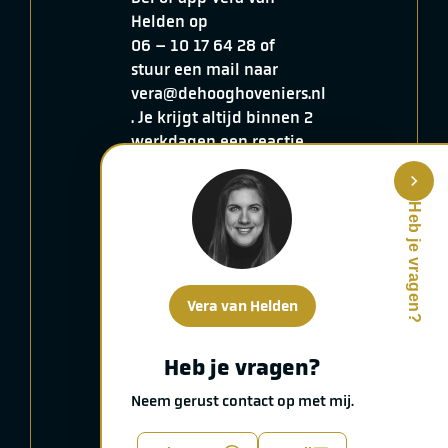
Helden op
06 – 10 17 64 28
of
stuur een mail naar
vera@dehooghoveniers.nl
. Je krijgt altijd binnen 2
werkdagen een reactie.
Wie weet drinken we
binnenkort een kop
Heb je vragen?
koffie en laten we je ons
kantoor en terrein zien.
Vera van Helden
Je naam
Heb je vragen?
Voornaam
Neem gerust contact op met mij.